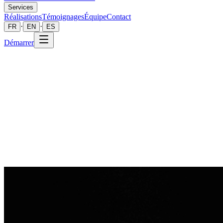
Services
Réalisations
Témoignages
Équipe
Contact
·
·
FR
EN
ES
Démarrer