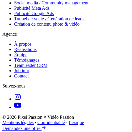
Social media / Community management
Publicité Meta Ads
Publicité Google Ads
Tunnel de vente / Génération de leads
Création de contenu photo & vidéo
Agence
À propos
Réalisations
Équipe
Témoignages
Teamleader CRM
Job info
Contact
Suivez-nous
©
2026
Pixel Passion × Vidéo Passion
Mentions légales
·
Confidentialité
·
Lexique
Demandez une offre